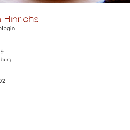
 Hinrichs
ologin
79
nburg
92