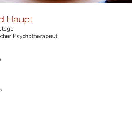
d Haupt
ologe
cher Psychotherapeut
0
6